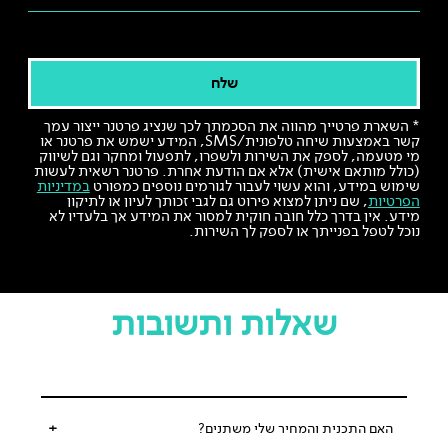
שלח
* השארת פרטייך מהווה את הסכמתך לכך שנציג פרטנר ייצור עמך
קשר באמצעות שיחה טלפונית/SMS, המידע ישמש את פרטנר או
מי מטעמה, לספק את השירות ולשפרו, לתפעול ומחקר וגם לשיווק
(כולל מותאם אישית) אלא אם הודעת אחרת. פרטנר רשאית לעשות
שימוש במידע, והוא עשוי לעבור לגורמים נוספים כמפורט
במדיניות
הפרטיות
, שם ניתן למצוא פירוט גם לגבי זכותך לעיון או לתיקון
מידע. אין בדרך כלל חובה חוקית למסור את המידע אך בלעדיו לא
נוכל לטפל בפנייתך או לספק לך השירות.
שאלות ותשובות
האם התכנית והמחיר שלי משתנים?