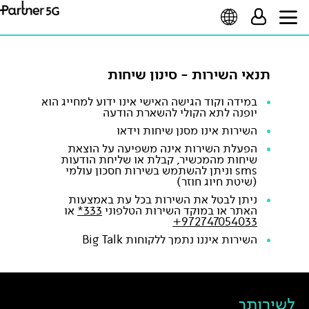
תפעול, סטטיסטיקה ושיווק. למידע נוסף ולמדיניות
הפרטיות המעודכנת
לחץ כאן
.
תנאי השירות - סינון שיחות
במידה וקוד הגישה האישי אינו ידוע למחייג הוא
יופנה לתא הקולי להשארת הודעה
השירות אינו מסנן שיחות וידאו
הפעלת השירות אינה משפיעה על הוצאת
שיחות מהמכשיר, קבלת או שליחת הודעות
sms וניתן להשתמש בשירות חסכון עולמי
(שיטת חיוג חוזר)
ניתן לבטל את השירות בכל עת באמצעות
האתר או במוקד השירות הטלפוני
333*
או
972747054033+
השירות איננו נתמך ללקוחות Big Talk
לשירותך