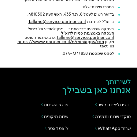
במרכז שירות שלנו.
בדואר רשום לעמל 8, ת.ד 435, ראש העין 4810302.
בדוא"ל לכתובת
Talkme@service.partner.co.il
בעסקה שבוצעה דרך האתר – ניתן להודיע על ביטול
העסקה באמצעות פנייה לדוא"ל
Talkme@service.partner.co.il
או באמצעות טופס
מקוון
https://www.partner.co.il/n/miniapps/con
tact-us
לפקס שמספרו 074-7077858.
לשירותך
אנחנו כאן בשבילך
דרכים ליצירת קשר
מרכזי השירות
מוקדי שרות ותמיכה
שרות תיקונים
שרות WhatsApp
צ'אט דאטה