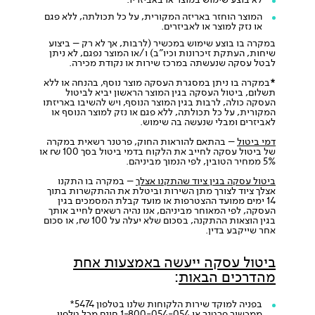
המוצר הוחזר באריזה המקורית, על כל תכולתה, ללא פגם
או נזק למוצר או לאביזרים.
במקרה בו בוצע שימוש במכשיר (לרבות, אך לא רק – ביצוע
שיחות, העתקת זיכרונות וכיו"ב) ו/או המוצר נפגם, לא ניתן
לבטל עסקה שנעשתה במרכז שירות או נקודת מכירה.
*
במקרה בו ניתן במסגרת העסקה מוצר נוסף, בהנחה או ללא
תשלום, ביטול העסקה בגין המוצר הראשון יביא לביטול
העסקה כולה, לרבות בגין המוצר הנוסף, ויש להשיבו באריזתו
המקורית, על כל תכולתה, ללא פגם או נזק למוצר הנוסף או
לאביזרים ומבלי שנעשה בה שימוש.
דמי ביטול
– בהתאם להוראות החוק, פרטנר רשאית במקרה
של ביטול עסקה לחייב את הלקוח בדמי ביטול בסך 100 ₪ או
5% ממחיר הטובין, לפי הנמוך מביניהם.
ביטול עסקה בגין ציוד שהתקנו אצלך
– במקרה בו התקנו
אצלך ציוד לצורך מתן השירות וביטלת את ההתקשרות בתוך
14 ימים ממועד ההצטרפות או מועד קבלת המסמכים בגין
העסקה, לפי המאוחר מביניהם, אנו נהיה רשאים לחייב אותך
בגין הוצאות ההתקנה, בסכום שלא יעלה על 100 ₪, או סכום
אחר שייקבע בדין.
ביטול עסקה ייעשה באמצעות אחת
מהדרכים הבאות
:
בפניה למוקד שירות הלקוחות שלנו בטלפון 5474*
ממכשיר פרטנר או 1-800-054-054 חינם מכל טלפון.