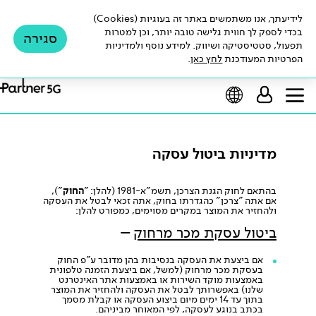
לידיעתך, אנו משתמשים באתר זה בעוגיות (Cookies)
בכדי לספק לך חווית גלישה טובה יותר, וכן למטרות
סגירה
תפעול, סטטיסטיקה ושיווק. למידע נוסף ולמדיניות
הפרטיות המעודכנת
לחץ כאן
.
מדיניות ביטול עסקה
בהתאם לחוק הגנת הצרכן, תשמ"א-1981 (להלן: "
החוק
"),
אם אתה "צרכן" כהגדרתו בחוק, אתה זכאי לבטל את העסקה
ולהחזיר את המוצר במקרים מסוימים, כמפורט להלן:
ביטול עסקת מכר מרחוק
–
אם ביצעת את העסקה בנסיבות בהן מדובר ע"פ החוק
בעסקת מכר מרחוק (למשל, אם ביצעת הזמנה טלפונית
באמצעות מוקד השירות או באמצעות אתר האינטרנט
שלנו) באפשרותך לבטל את העסקה ולהחזיר את המוצר
בתוך עד 14 ימים מיום ביצוע העסקה או קבלת מסמך
בכתב בנוגע לעסקה, לפי המאוחר מביניהם.