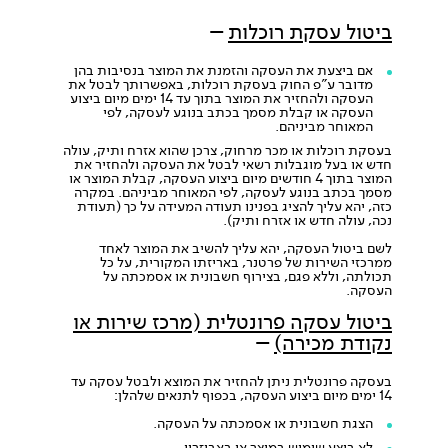
ביטול עסקת רוכלות
–
אם ביצעת את העסקה והזמנת את המוצר בנסיבות בהן
מדובר ע"פ החוק בעסקת רוכלות, באפשרותך לבטל את
העסקה ולהחזיר את המוצר בתוך עד 14 ימים מיום ביצוע
העסקה או קבלת מסמך בכתב בנוגע לעסקה, לפי
המאוחר מביניהם.
בעסקת רוכלות או מכר מרחוק, צרכן שהוא אזרח ותיק, עולה
חדש או בעל מוגבלות רשאי לבטל את העסקה ולהחזיר את
המוצר בתוך 4 חודשים מיום ביצוע העסקה, קבלת המוצר או
מסמך בכתב בנוגע לעסקה, לפי המאוחר מביניהם. במקרה
כזה, יהא עליך להציג בפנינו תעודה המעידה על כך (תעודת
נכה, עולה חדש או אזרח ותיק).
לשם ביטול העסקה, יהא עליך להשיב את המוצר לאחד
ממרכזי השירות של פרטנר, באריזתו המקורית, על כל
תכולתה, וללא פגם, בצירוף חשבונית או אסמכתה על
העסקה.
ביטול עסקה פרונטלית (מרכז שירות או
נקודת מכירה)
–
בעסקה פרונטלית ניתן להחזיר את המוצא ולבטל עסקה עד
14 ימים מיום ביצוע העסקה, בכפוף לתנאים שלהלן:
הצגת חשבונית או אסמכתה על העסקה.
לא בוצע שימוש במוצר או באביזריו.