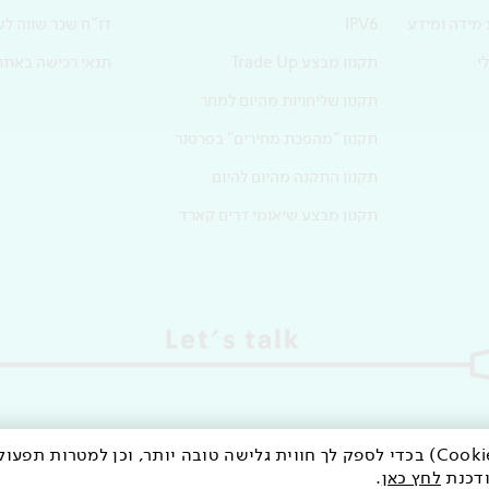
 מידה ומידע
IPV6
דו"ח שכר שווה לעוב
י
תקנון מבצע Trade Up
תנאי רכישה באתר
תקנון שליחויות מהיום למחר
תקנון "מהפכת מחירים" בפרטנר
תקנון התקנה מהיום להיום
תקנון מבצע שיאומי דרים קארד
לידיעתך, אנו משתמשים באתר זה בעוגיות (Cookies) בכדי לספק לך חווית גלישה טובה יותר, וכן למ
©
כל הזכויות שמורות לחברת פרטנר תקשורת בע"מ
ודכנת
לחץ כאן
.