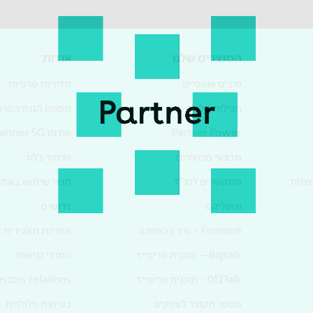
המוצרים שלנו
אודות
סיבים אופטיים
מדיניות פרטיות
חבילות סלולר
ממונה הגנת הפרט
Partner Power
אודות Partner 5G
מבצעי מכשירים
פרטנר בלוג
וגית
מתקשרים לחו"ל
תנאי שימוש באתר
נטפליקס
דרושים
Funtone - שיר בהמתנה
אחריות תאגידית
Bigtalk – תוכנית פריפייד
הסדרי נגישות
012Talk - תוכנית פריפייד
estors relations
מספר מקוצר לעסקים
בטיחות סלולרית