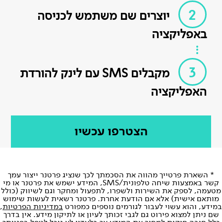
2
יוצרים שם משתמש לכניסה
באפליקציה
3
מקבלים SMS עם לינק להורדת
האפליקציה
הצטרפו עכשיו
* השארת פרטייך מהווה את הסכמתך לכך שנציג פרטנר ייצור עמך
קשר באמצעות שיחה טלפונית/SMS, המידע ישמש את פרטנר או מי
מטעמה, לספק את השירות ולשפרו, לתפעול ומחקר וגם לשיווק (כולל
מותאם אישית) אלא אם הודעת אחרת. פרטנר רשאית לעשות שימוש
במידע, והוא עשוי לעבור לגורמים נוספים כמפורט
במדיניות הפרטיות
,
שם ניתן למצוא פירוט גם לגבי זכותך לעיון או לתיקון מידע. אין בדרך