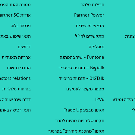
חבילות סלולר
ממונה הגנת הפרט
Partner Power
אודות Partner 5G
מבצעי מכשירים
פרטנר בלוג
וגית
מתקשרים לחו"ל
תנאי שימוש באתר
נטפליקס
דרושים
Funtone - שיר בהמתנה
אחריות תאגידית
Bigtalk – תוכנית פריפייד
הסדרי נגישות
012Talk - תוכנית פריפייד
estors relations
מספר מקוצר לעסקים
בטיחות סלולרית
 מידה ומידע
IPV6
דו"ח שכר שווה לעוב
י
תקנון מבצע Trade Up
תנאי רכישה באתר
תקנון שליחויות מהיום למחר
תקנון "מהפכת מחירים" בפרטנר