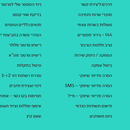
דרכים ליצירת קשר
ניוד המספר שלי לפרטנר
מוקדי שרות ותמיכה
בדיקת שווי קופון
פעולות בשרות עצמי
תנאים כלליים וטפסים
144 - בירור מספרים
הסדרי פשרה בתביעות ייצ
נציב תלונות הציבור
רישיון פרטנר סלולר
הפסקה / ניתוק שירות
רישיון פרטנר מפ"א
ביטול עסקה
טיפול בתקלות
הסרה מדיוור שיווקי
סגירת רשתות דור 2 ו-3
הסרה מדיוור שיווקי – SMS
זיכוי ועצירת חיובים
הסרה מדיוור שיווקי - מייל
חסימות בקו כשר - אמות
תיאום תשתיות הנדסי
איסוף סוללות וציוד חשמל
גיוס משווקים
שעון קיץ