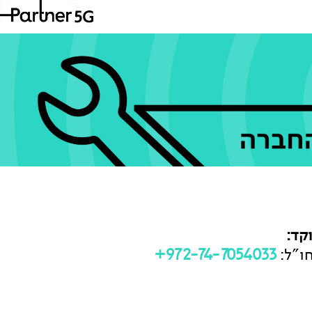
קד:
ו"ל:
972-74-7054033+