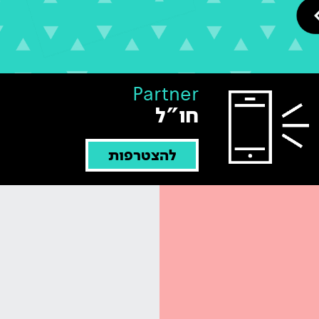
Partner
חו"ל
להצטרפות