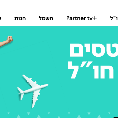
"ל
+Partner tv
חשמל
חנות
ש