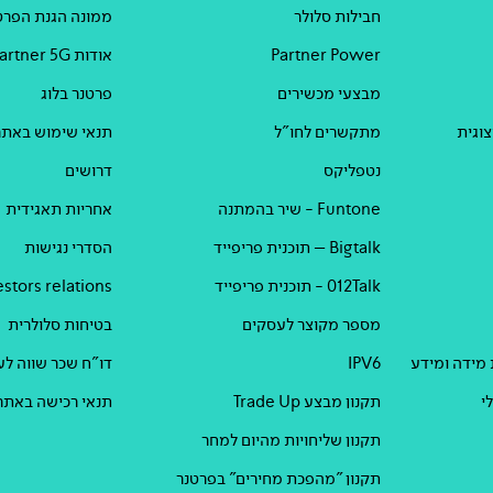
חבילות סלולר
ממונה הגנת הפרט
Partner Power
אודות Partner 5G
מבצעי מכשירים
פרטנר בלוג
וגית
מתקשרים לחו"ל
תנאי שימוש באתר
נטפליקס
דרושים
Funtone - שיר בהמתנה
אחריות תאגידית
Bigtalk – תוכנית פריפייד
הסדרי נגישות
012Talk - תוכנית פריפייד
estors relations
מספר מקוצר לעסקים
בטיחות סלולרית
 מידה ומידע
IPV6
דו"ח שכר שווה לעוב
י
תקנון מבצע Trade Up
תנאי רכישה באתר
תקנון שליחויות מהיום למחר
תקנון "מהפכת מחירים" בפרטנר