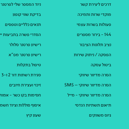
דרכים ליצירת קשר
ניוד המספר שלי לפרטנר
מוקדי שרות ותמיכה
בדיקת שווי קופון
פעולות בשרות עצמי
תנאים כלליים וטפסים
144 - בירור מספרים
הסדרי פשרה בתביעות ייצ
נציב תלונות הציבור
רישיון פרטנר סלולר
הפסקה / ניתוק שירות
רישיון פרטנר מפ"א
ביטול עסקה
טיפול בתקלות
הסרה מדיוור שיווקי
סגירת רשתות דור 2 ו-3
הסרה מדיוור שיווקי – SMS
זיכוי ועצירת חיובים
הסרה מדיוור שיווקי - מייל
חסימות בקו כשר - אמות
תיאום תשתיות הנדסי
איסוף סוללות וציוד חשמל
גיוס משווקים
שעון קיץ