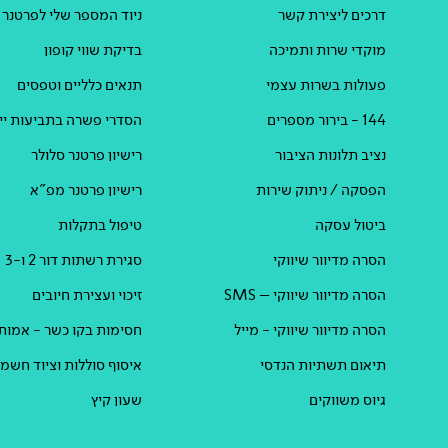
דרכים ליצירת קשר
ניוד המספר שלי לפרטנר
מוקדי שרות ותמיכה
בדיקת שווי קופון
פעולות בשרות עצמי
תנאים כלליים וטפסים
144 - בירור מספרים
הסדרי פשרה בתביעות ייצ
נציב תלונות הציבור
רישיון פרטנר סלולר
הפסקה / ניתוק שירות
רישיון פרטנר מפ"א
ביטול עסקה
טיפול בתקלות
הסרה מדיוור שיווקי
סגירת רשתות דור 2 ו-3
הסרה מדיוור שיווקי – SMS
זיכוי ועצירת חיובים
הסרה מדיוור שיווקי - מייל
חסימות בקו כשר - אמות
תיאום תשתיות הנדסי
איסוף סוללות וציוד חשמל
גיוס משווקים
שעון קיץ