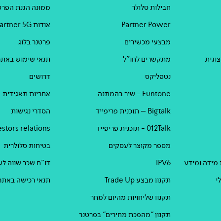
חבילות סלולר
ממונה הגנת הפרט
Partner Power
אודות Partner 5G
מבצעי מכשירים
פרטנר בלוג
וגית
מתקשרים לחו"ל
תנאי שימוש באתר
נטפליקס
דרושים
Funtone - שיר בהמתנה
אחריות תאגידית
Bigtalk – תוכנית פריפייד
הסדרי נגישות
012Talk - תוכנית פריפייד
estors relations
מספר מקוצר לעסקים
בטיחות סלולרית
 מידה ומידע
IPV6
דו"ח שכר שווה לעוב
י
תקנון מבצע Trade Up
תנאי רכישה באתר
תקנון שליחויות מהיום למחר
תקנון "מהפכת מחירים" בפרטנר